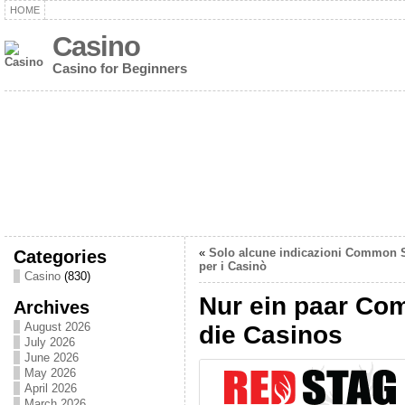
HOME
Casino
Casino for Beginners
Categories
«
Solo alcune indicazioni Common 
per i Casinò
Casino
(830)
Nur ein paar Co
Archives
August 2026
die Casinos
July 2026
June 2026
May 2026
April 2026
March 2026