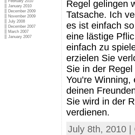
Regel gelingen w
February 2010
January 2010
December 2009
Tatsache. Ich ve
November 2009
July 2008
es ist einfach so
December 2007
March 2007
eine lästige Pfli
January 2007
einfach zu spie
erzielen Sie ver
Sie in der Rege
You're Winning, 
deinen Freunden
Sie wird in der 
verdienen.
July 8th, 2010 