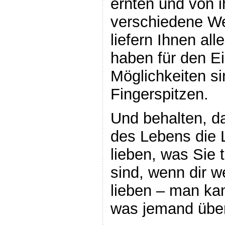
ernten und von i
verschiedene We
liefern Ihnen all
haben für den Ei
Möglichkeiten s
Fingerspitzen.
Und behalten, da
des Lebens die 
lieben, was Sie 
sind, wenn dir w
lieben – man kan
was jemand über