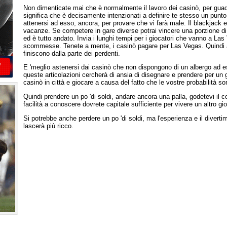
Non dimenticate mai che è normalmente il lavoro dei casinò, per gua
significa che è decisamente intenzionati a definire te stesso un punto d
attenersi ad esso, ancora, per provare che vi farà male. Il blackjack e
vacanze. Se competere in gare diverse potrai vincere una porzione di
ed è tutto andato. Invia i lunghi tempi per i giocatori che vanno a L
scommesse. Tenete a mente, i casinò pagare per Las Vegas. Quindi alc
finiscono dalla parte dei perdenti.
E 'meglio astenersi dai casinò che non dispongono di un albergo ad e
queste articolazioni cercherà di ansia di disegnare e prendere per un gi
casinò in città e giocare a causa del fatto che le vostre probabilità so
Quindi prendere un po 'di soldi, andare ancora una palla, godetevi il 
facilità a conoscere dovrete capitale sufficiente per vivere un altro gio
Si potrebbe anche perdere un po 'di soldi, ma l'esperienza e il divert
lascerà più ricco.