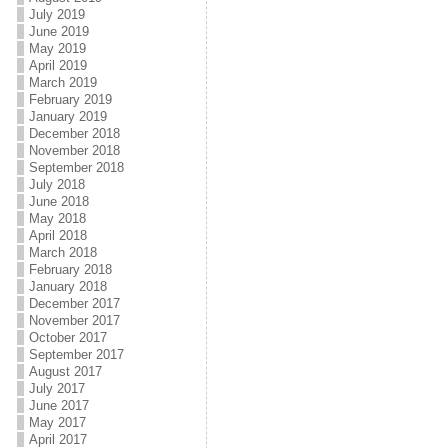
July 2019
June 2019
May 2019
April 2019
March 2019
February 2019
January 2019
December 2018
November 2018
September 2018
July 2018
June 2018
May 2018
April 2018
March 2018
February 2018
January 2018
December 2017
November 2017
October 2017
September 2017
August 2017
July 2017
June 2017
May 2017
April 2017