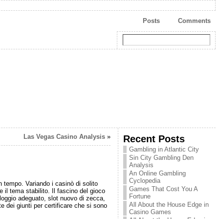
Posts
Comments
Las Vegas Casino Analysis
»
Recent Posts
Gambling in Atlantic City
Sin City Gambling Den
Analysis
An Online Gambling
Cyclopedia
 tempo. Variando i casinò di solito
Games That Cost You A
il tema stabilito. Il fascino del gioco
Fortune
lloggio adeguato, slot nuovo di zecca,
All About the House Edge in
 dei giunti per certificare che si sono
Casino Games