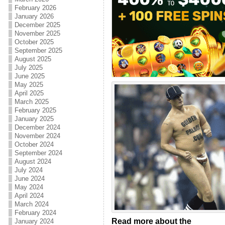
February 2026
January 2026
December 2025
November 2025
October 2025
September 2025
August 2025
July 2025
June 2025
May 2025
April 2025
March 2025
February 2025
January 2025
December 2024
November 2024
October 2024
September 2024
August 2024
July 2024
June 2024
May 2024
April 2024
March 2024
February 2024
Read more about the
January 2024