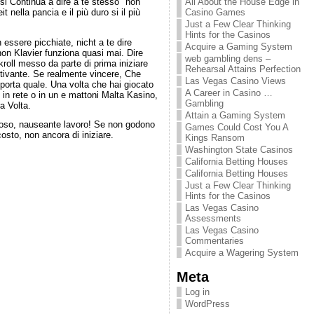
 si Continua a dire a te stesso "non
All About the House Edge in
 nella pancia e il più duro si il più
Casino Games
Just a Few Clear Thinking
Hints for the Casinos
 essere picchiate, nicht a te dire
Acquire a Gaming System
non Klavier funziona quasi mai. Dire
web gambling dens –
roll messo da parte di prima iniziare
Rehearsal Attains Perfection
ttivante. Se realmente vincere, Che
Las Vegas Casino Views
 importa quale. Una volta che hai giocato
A Career in Casino …
 è in rete o in un e mattoni Malta Kasino,
Gambling
a Volta.
Attain a Gaming System
coso, nauseante lavoro! Se non godono
Games Could Cost You A
osto, non ancora di iniziare.
Kings Ransom
Washington State Casinos
California Betting Houses
California Betting Houses
Just a Few Clear Thinking
Hints for the Casinos
Las Vegas Casino
Assessments
Las Vegas Casino
Commentaries
Acquire a Wagering System
Meta
Log in
WordPress