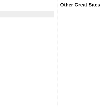
Other Great Sites