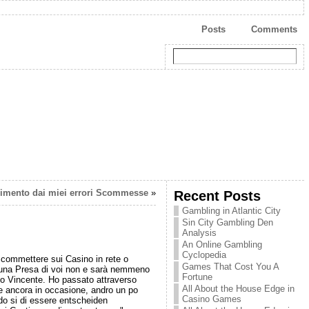
Posts
Comments
imento dai miei errori Scommesse
»
Recent Posts
Gambling in Atlantic City
Sin City Gambling Den
Analysis
An Online Gambling
Cyclopedia
 Scommettere sui Casino in rete o
Games That Cost You A
 una Presa di voi non e sarà nemmeno
Fortune
so Vincente. Ho passato attraverso
All About the House Edge in
o e ancora in occasione, andro un po
Casino Games
do si di essere entscheiden