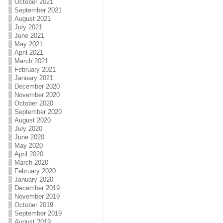
October 2021
September 2021
August 2021
July 2021
June 2021
May 2021
April 2021
March 2021
February 2021
January 2021
December 2020
November 2020
October 2020
September 2020
August 2020
July 2020
June 2020
May 2020
April 2020
March 2020
February 2020
January 2020
December 2019
November 2019
October 2019
September 2019
August 2019